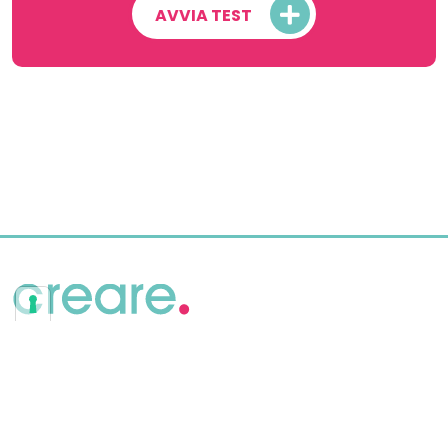
AVVIA TEST
l’attivazione della finanza di sistema.
I servizi per lo start-up si accompagnano ai servizi di
base (adempimenti), di base settoriali (per le diverse
tipologie di cooperative), gestionali di base
(contabilità, fiscale, societario), gestionali avanzati
(consulenza finanziaria, legale, bandi, operazioni
societarie, due diligence, internazionalizzazione).
Confcooperative è inoltre
organizzata con Federazioni
Nazionali settoriali che offrono
assistenza alle associate
promuovendo mirate azioni a
tutela e supporto dei settori.