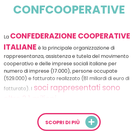
CONFCOOPERATIVE
CONFEDERAZIONE COOPERATIVE
La
ITALIANE
è la principale organizzazione di
rappresentanza, assistenza e tutela del movimento
cooperativo e delle imprese sociali italiane per
numero di imprese (17.000), persone occupate
(529.000) e fatturato realizzato (81 miliardi di euro di
soci rappresentati sono
fatturato). I
oltre 3,1 milioni.
Questi numeri rendono
CONFCOOPERATIVE
uno dei principali
player dell’economia sociale a livello europeo.
SCOPRI DI PIÙ
Grazie alla sua azione le imprese aderenti vengono