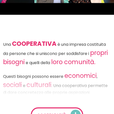
COOPERATIVA
Una
è una impresa costituita
propri
da persone che si uniscono per soddisfare i
bisogni
loro comunità.
e quelli della
economici
Questi bisogni possono essere
,
sociali
culturali
e
. Una cooperativa permette
di dare concretezza alle proprie aspirazioni
attraverso la creazione di una impresa gestita in
modo democratico, dove tutti i membri condividono
RESPONSABILITÀ
OBIETTIVI
SENSO
,
e